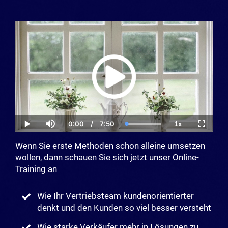
0:00
/
7:50
1x
Current
Duration
Loaded
:
Play
Mute
Playback
Fullscre
Time
100.00%
Rate
Wenn Sie erste Methoden schon alleine umsetzen
wollen, dann schauen Sie sich jetzt unser Online-
Training an
Wie Ihr Vertriebsteam kundenorientierter
denkt und den Kunden so viel besser versteht
Wie starke Verkäufer mehr in Lösungen zu