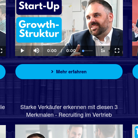
0:00
/
0:00
1x
Current
Duration
Loaded
:
Play
Mute
Playback
Fullscreen
ck
Fullscreen
Time
0.00%
Rate
Mehr erfahren
ie
Starke Verkäufer erkennen mit diesen 3
Merkmalen - Recruiting im Vertrieb