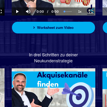
0:00
/
0:00
1x
Current
Duration
Loaded
:
ck
Fullscreen
Play
Mute
Playback
Fullscreen
Time
0.00%
Rate
Worksheet zum Video
In drei Schritten zu deiner
Neukundenstrategie