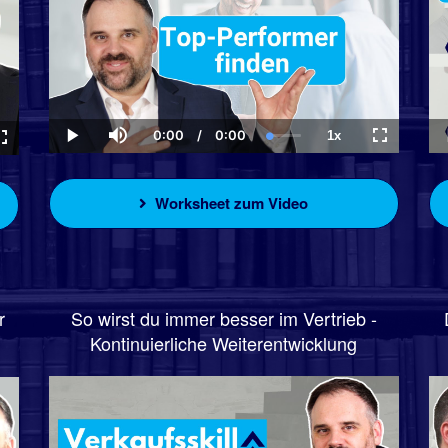
0:00
/
0:00
1x
Current
Duration
Loaded
:
Play
Mute
Playback
Fullscreen
ck
Fullscreen
Time
0.00%
Rate
Worksheet zum Video
r
So wirst du immer besser im Vertrieb -
Kontinuierliche Weiterentwicklung