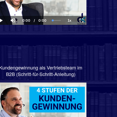
0:00
/
0:00
1x
Current
Duration
Loaded
:
Play
Mute
Playback
Fullscreen
Time
0.00%
Rate
Kundengewinnung als Vertriebsteam im
B2B (Schritt-für-Schritt-Anleitung)