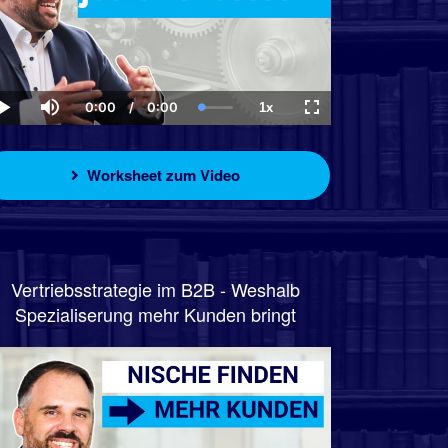
0:00
/
0:00
1x
Current
Duration
Loaded
:
Play
Mute
Playback
Fullscreen
Time
0.00%
Rate
Worksheet zum Video
Vertriebsstrategie im B2B - Weshalb
Spezialiserung mehr Kunden bringt