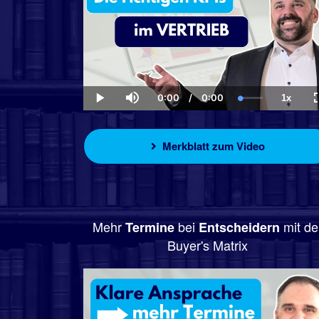
0:00
/
0:00
1x
Current
Duration
Loaded
:
Play
Mute
Playba
Time
0.00%
Rate
Merkblatt zum Video
Mehr
bei
mit de
Termine
Entscheidern
Buyer's Matrix