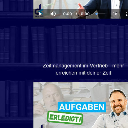
0:00
/
0:00
1x
Current
Duration
Loaded
:
Play
Mute
Playba
Time
0.00%
Rate
Zeitmanagement im Vertrieb - mehr
erreichen mit deiner Zeit