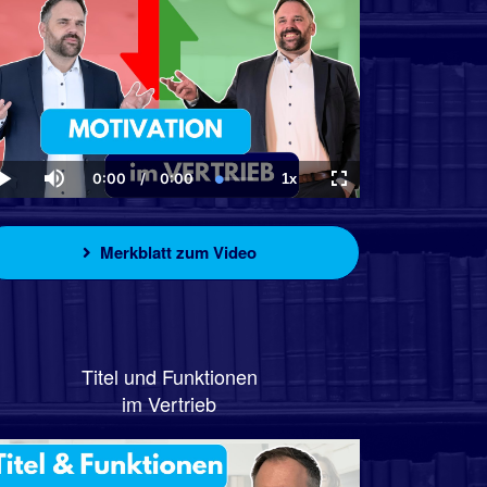
0:00
/
0:00
1x
Current
Duration
Loaded
:
Play
Mute
Playback
Fullscreen
Time
0.00%
Rate
Merkblatt zum Video
Titel und Funktionen
im Vertrieb